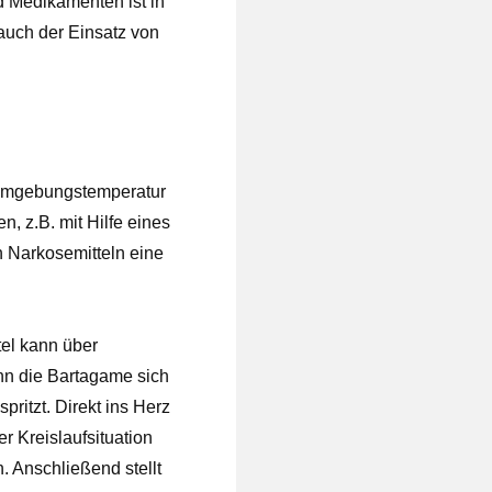
d Medikamenten ist in
auch der Einsatz von
 Umgebungstemperatur
, z.B. mit Hilfe eines
h Narkosemitteln eine
el kann über
enn die Bartagame sich
pritzt. Direkt ins Herz
er Kreislaufsituation
 Anschließend stellt