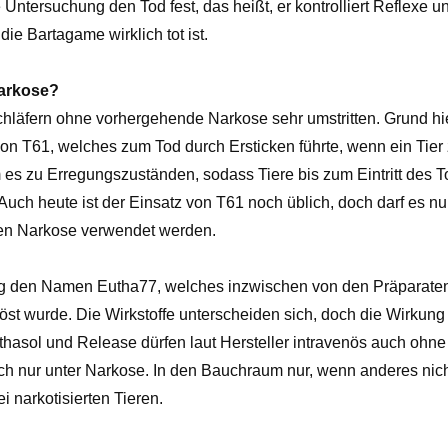
e Untersuchung den Tod fest, das heißt, er kontrolliert Reflexe 
die Bartagame wirklich tot ist.
Narkose?
schläfern ohne vorhergehende Narkose sehr umstritten. Grund hie
on T61, welches zum Tod durch Ersticken führte, wenn ein Tier z
 es zu Erregungszuständen, sodass Tiere bis zum Eintritt des T
uch heute ist der Einsatz von T61 noch üblich, doch darf es nu
fen Narkose verwendet werden.
ug den Namen Eutha77, welches inzwischen von den Präparate
t wurde. Die Wirkstoffe unterscheiden sich, doch die Wirkung 
thasol und Release dürfen laut Hersteller intravenös auch ohne
ch nur unter Narkose. In den Bauchraum nur, wenn anderes nich
i narkotisierten Tieren.