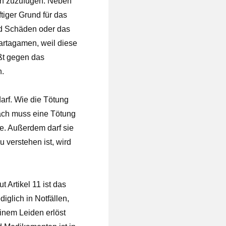
en zuzufügen. Neben
tiger Grund für das
nd Schäden oder das
artagamen, weil diese
ßt gegen das
n.
darf. Wie die Tötung
ach muss eine Tötung
e. Außerdem darf sie
verstehen ist, wird
Artikel 11 ist das
iglich in Notfällen,
inem Leiden erlöst