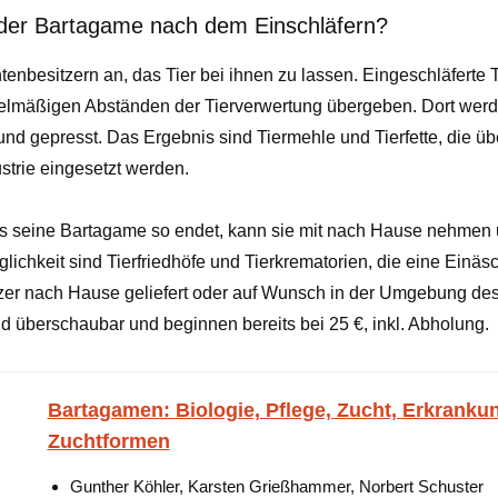
 der Bartagame nach dem Einschläfern?
ntenbesitzern an, das Tier bei ihnen zu lassen. Eingeschläferte
egelmäßigen Abständen der Tierverwertung übergeben. Dort werde
et und gepresst. Das Ergebnis sind Tiermehle und Tierfette, die ü
ustrie eingesetzt werden.
ss seine Bartagame so endet, kann sie mit nach Hause nehmen 
ichkeit sind Tierfriedhöfe und Tierkrematorien, die eine Einäs
zer nach Hause geliefert oder auf Wunsch in der Umgebung de
ind überschaubar und beginnen bereits bei 25 €, inkl. Abholung.
Bartagamen: Biologie, Pflege, Zucht, Erkranku
Zuchtformen
Gunther Köhler, Karsten Grießhammer, Norbert Schuster