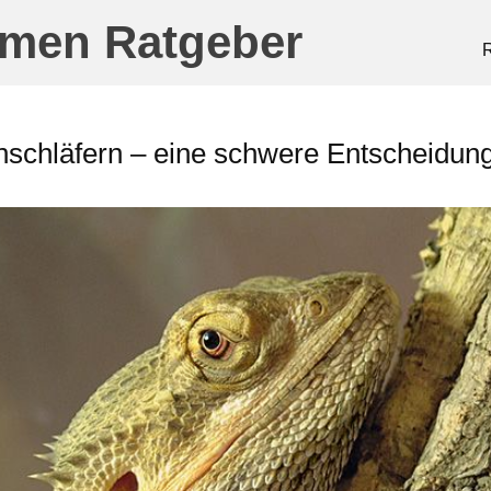
amen Ratgeber
R
nschläfern – eine schwere Entscheidun