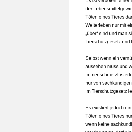
Es ist verboten, ein
der Lebensmittelgewinn
Töten eines Tieres da
Weiterleben nur mit e
„über“ sind und man s
Tierschutzgesetz und k
Selbst wenn ein vernünf
aussehen muss und wer
immer schmerzlos erfo
nur von sachkundigen 
im Tierschutzgesetz le
Es existiert jedoch e
Töten eines Tieres nur
wenn keine sachkundig