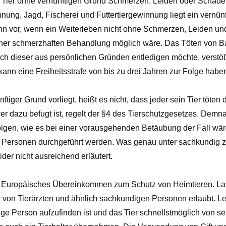
em Tier ohne vernünftigen Grund Schmerzen, Leiden oder Schäd
ung, Jagd, Fischerei und Futtertiergewinnung liegt ein vernünf
nn vor, wenn ein Weiterleben nicht ohne Schmerzen, Leiden u
iner schmerzhaften Behandlung möglich wäre. Das Töten von B
ich dieser aus persönlichen Gründen entledigen möchte, verstö
ann eine Freiheitsstrafe von bis zu drei Jahren zur Folge habe
tiger Grund vorliegt, heißt es nicht, dass jeder sein Tier töten 
 dazu befugt ist, regelt der §4 des Tierschutzgesetzes. Demn
lgen, wie es bei einer vorausgehenden Betäubung der Fall wär
Personen durchgeführt werden. Was genau unter sachkundig zu 
ider nicht ausreichend erläutert.
in Europäisches Übereinkommen zum Schutz von Heimtieren. Laut 
 von Tierärzten und ähnlich sachkundigen Personen erlaubt. Led
e Person aufzufinden ist und das Tier schnellstmöglich von se