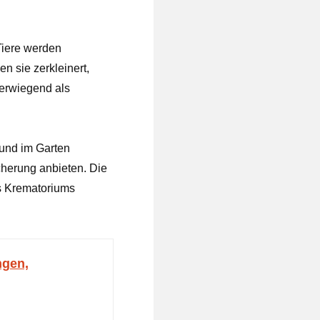
 Tiere werden
n sie zerkleinert,
berwiegend als
und im Garten
cherung anbieten. Die
s Krematoriums
ngen,