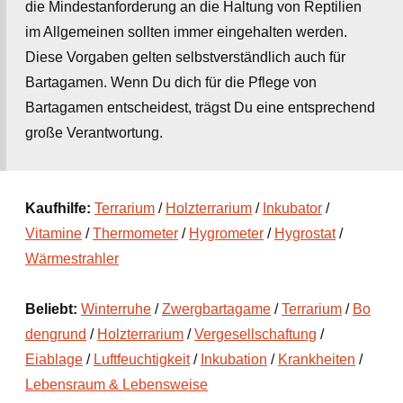
die Mindestanforderung an die Haltung von Reptilien
im Allgemeinen sollten immer eingehalten werden.
Diese Vorgaben gelten selbstverständlich auch für
Bartagamen. Wenn Du dich für die Pflege von
Bartagamen entscheidest, trägst Du eine entsprechend
große Verantwortung.
Kaufhilfe:
Terrarium
/
Holzterrarium
/
Inkubator
/
Vitamine
/
Thermometer
/
Hygrometer
/
Hygrostat
/
Wärmestrahler
Beliebt:
Winterruhe
/
Zwergbartagame
/
Terrarium
/
Bo
dengrund
/
Holzterrarium
/
Vergesellschaftung
/
Eiablage
/
Luftfeuchtigkeit
/
Inkubation
/
Krankheiten
/
Lebensraum & Lebensweise